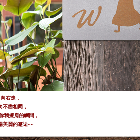
 向右走，
向不盡相同，
 你我擦肩的瞬間，
場美麗的邂逅
~~