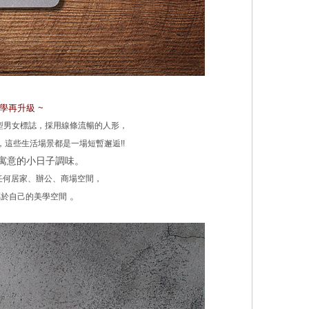
學再升級
~
型男女標誌，採用線條流暢的人形，
，
這些生活場景都是一場短暫邂逅
!!
寓意的小日子調味。
任何居家、辦公、商場空間，
。
屬於自己的美學空間