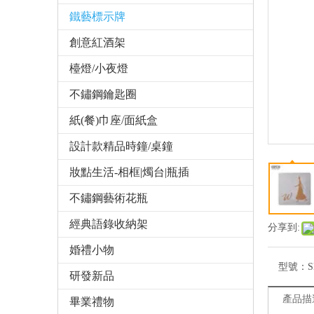
鐵藝標示牌
創意紅酒架
檯燈/小夜燈
不鏽鋼鑰匙圈
紙(餐)巾座/面紙盒
設計款精品時鐘/桌鐘
妝點生活-相框|燭台|瓶插
不鏽鋼藝術花瓶
經典語錄收納架
分享到:
婚禮小物
型號：
S
研發新品
產品描
畢業禮物