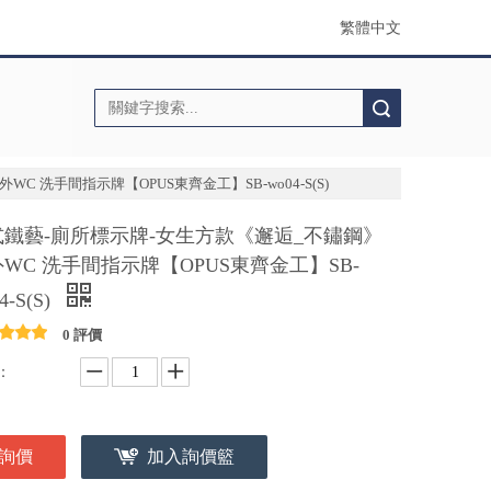
繁體中文
搜索
 洗手間指示牌【OPUS東齊金工】SB-wo04-S(S)
式鐵藝-廁所標示牌-女生方款《邂逅_不鏽鋼》
WC 洗手間指示牌【OPUS東齊金工】SB-
4-S(S)
0 評價
：
詢價
加入詢價籃