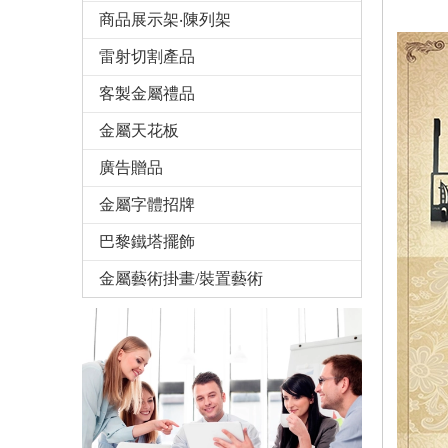
商品展示架‧陳列架
雷射切割產品
客製金屬禮品
金屬天花板
廣告贈品
金屬字體招牌
巴黎鐵塔擺飾
金屬藝術掛畫/裝置藝術