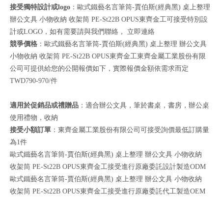
接受獨特設計或logo
：歐式鐵藝名言筆筒-賈伯斯(經典黑) 桌上整理
辦公文具 小物收納 收架筒 PE-St22B OPUS東齊金工可接受特別設
計或LOGO，如有需要請與我們聯絡，
立即連絡
競爭價格
：歐式鐵藝名言筆筒-賈伯斯(經典黑) 桌上整理 辦公文具
小物收納 收架筒 PE-St22B OPUS東齊金工東齊金屬工業股份有限
公司可提供給您的公開報價如下，實際報價金額依需求而定
TWD790-970/件
適用於促銷品或禮贈品
：適合辦公文具，筆於書桌，書房，辦公桌
使用禮物，收納
接受小額訂單
：東齊金屬工業股份有限公司可接受詢價最低訂購量
為1件
歐式鐵藝名言筆筒-賈伯斯(經典黑) 桌上整理 辦公文具 小物收納
收架筒 PE-St22B OPUS東齊金工接受進行原廠委託設計製造ODM
歐式鐵藝名言筆筒-賈伯斯(經典黑) 桌上整理 辦公文具 小物收納
收架筒 PE-St22B OPUS東齊金工接受進行原廠委託代工製造OEM