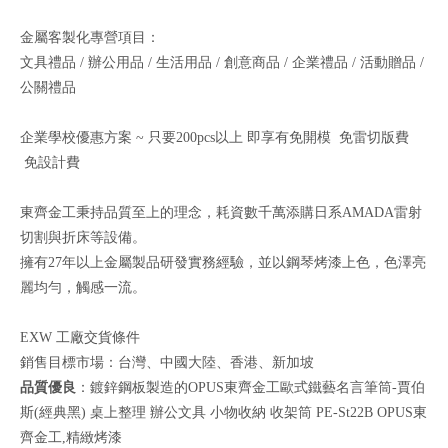
金屬客製化專營項目：
文具禮品 / 辦公用品 / 生活用品 / 創意商品 / 企業禮品 / 活動贈品 /
公關禮品
企業學校優惠方案 ~ 只要200pcs以上 即享有免開模 免雷切版費
免設計費
東齊金工秉持品質至上的理念，耗資數千萬添購日系AMADA雷射
切割與折床等設備。
擁有27年以上金屬製品研發實務經驗，並以鋼琴烤漆上色，色澤亮
麗均勻，觸感一流。
EXW 工廠交貨條件
銷售目標市場：台灣、中國大陸、香港、新加坡
品質優良
：鍍鋅鋼板製造的OPUS東齊金工歐式鐵藝名言筆筒-賈伯
斯(經典黑) 桌上整理 辦公文具 小物收納 收架筒 PE-St22B OPUS東
齊金工,精緻烤漆