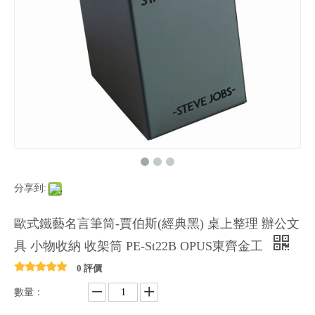
分享到:
歐式鐵藝名言筆筒-賈伯斯(經典黑) 桌上整理 辦公文
具 小物收納 收架筒 PE-St22B OPUS東齊金工
0 評價
數量：