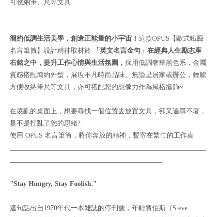
可收納筆、尺等文具
簡約低調生活美學，創造正能量的小宇宙
！
這款OPUS【歐式鐵藝
名言筆筒】設計精神取材於
「英文名言金句」在經典人生勵志座
右銘之中，提升工作心情與生活氛圍，
採用低調奢華黑色系，金屬
質感搭配簡約外型，展現不凡時尚品味。無論是居家或辦公，輕鬆
方便收納筆尺等文具，亦可搭配您的想像力作為風格擺飾~
在凌亂的桌面上，想要尋找一個位置去放置文具，卻又遍尋不著，
是不是打亂了您的思緒?
使用 OPUS 名言筆筒，將你奔放的精神，暫寄在繁忙的工作桌
__________________________________________________________
_____________________________________________
"Stay Hungry, Stay Foolish."
這句話出自1970年代一本雜誌的停刊號，年輕賈伯斯（Steve