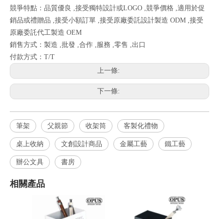
競爭特點：品質優良 ,接受獨特設計或LOGO ,競爭價格 ,適用於促
銷品或禮贈品 ,接受小額訂單 ,接受原廠委託設計製造 ODM ,接受
原廠委託代工製造 OEM
銷售方式：製造 ,批發 ,合作 ,服務 ,零售 ,出口
付款方式：T/T
上一條:
下一條:
筆架
父親節
收架筒
客製化禮物
桌上收納
文創設計商品
金屬工藝
鐵工藝
辦公文具
書房
相關產品