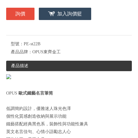
詢價
加入詢價籃
型號：
PE-st22B
產品品牌：
OPUS東齊金工
產品描述
OPUS
歐式鐵藝名言筆筒
低調簡約設計，優雅迷人珠光色澤
個性化質感創造收納與展示功能
鐵藝搭配經典黑色系，裝飾性與功能性兼具
英文名言佳句、心情小語勵志人心