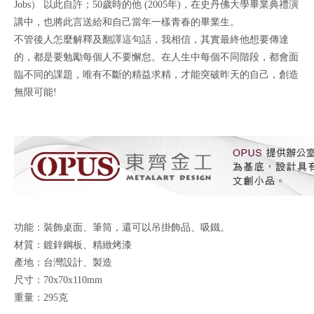
Jobs） 以此自許；50歲時的他 (2005年)，在史丹佛大學畢業典禮演
講中，也將此言送給和自己當年一樣青春的畢業生。
不管後人怎麼解釋及翻譯這句話，我相信，其實最終他想要傳達
的，都是要勉勵每個人不要懈怠。在人生中每個不同階段，都會面
臨不同的課題，唯有不斷的精益求精，才能突破昨天的自己，創造
無限可能!
功能：裝飾桌面、筆筒，還可以吊掛飾品、吸鐵。
材質：鍍鋅鋼板、精緻烤漆
產地：台灣設計、製造
尺寸：70x70x110mm
重量：295克