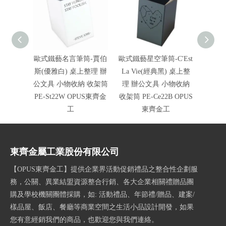
歐式鐵藝名言筆筒-賈伯
歐式鐵藝星空筆筒-C'Est
歐式鐵藝
斯(優雅白) 桌上整理 辦
La Vie(經典黑) 桌上整
La V
公文具 小物收納 收架筒
理 辦公文具 小物收納
理 辦
PE-St22W OPUS東齊金
收架筒 PE-Ce22B OPUS
收架
工
東齊金工
O
東齊金屬工業股份有限公司
【OPUS東齊金工】提供企業界活動促銷禮品之整合性企劃服
務，公關、異業結盟資源整合行銷、各大企業相關禮贈品團
購及學校機關團體採購，如: 活動禮品、年節禮/贈品、建案/
樣品屋、飯店、餐廳等商業空間之生活小品設計開發，如果
您有意經銷我們的商品，也歡迎您與我們連絡。