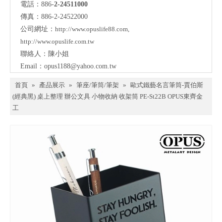
電話：886-
2-24511000
傳真：886-2-24522000
公司網址：
http://www.opuslife88.com
,
http://www.opuslife.com.tw
聯絡人：陳小姐
Email：
opus1188@yahoo.com.tw
首頁
»
產品展示
»
筆座/筆筒/筆架
»
歐式鐵藝名言筆筒-賈伯斯
(經典黑) 桌上整理 辦公文具 小物收納 收架筒 PE-St22B OPUS東齊金
工