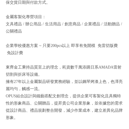
保交貨日期與付款方式。
金屬客製化專營項目：
文具禮品 / 辦公用品 / 生活用品 / 創意商品 / 企業禮品 / 活動贈品 /
公關禮品
企業學校優惠方案 ~ 只要200pcs以上 即享有免開模 免雷切版費
免設計費
東齊金工秉持品質至上的理念，耗資數千萬添購日系AMADA雷射
切割與折床等設備。
擁有27年以上金屬製品研發實務經驗，並以鋼琴烤漆上色，色澤亮
麗均勻，觸感一流。
OPUS結合設計與鐵藝搭配文創理念，提供企業可客製化且具獨特
性的形象商品、公關贈品，提昇貴公司企業形象，並依據您的需求
從設計商品、禮品規劃整合開發，減少作業成本，建立差異化品牌
形象。