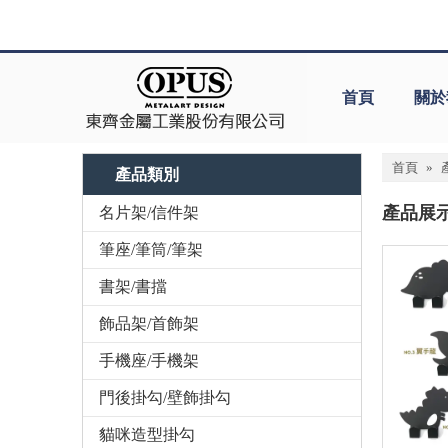
首頁
關於
首頁
»
產品類別
產品展
名片架/信件架
筆座/筆筒/筆架
書架/書擋
飾品架/首飾架
手機座/手機架
門後掛勾/壁飾掛勾
貓咪造型掛勾