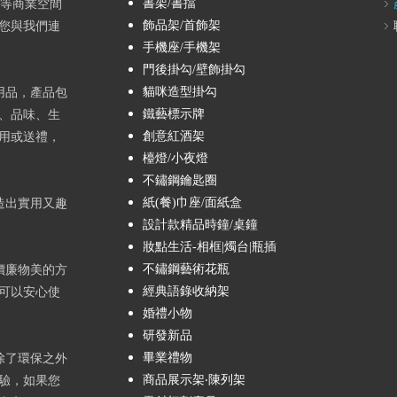
書架/書擋
廳等商業空間
飾品架/首飾架
您與我們連
手機座/手機架
門後掛勾/壁飾掛勾
貓咪造型掛勾
用品，產品包
鐵藝標示牌
、品味、生
創意紅酒架
用或送禮，
檯燈/小夜燈
不鏽鋼鑰匙圈
紙(餐)巾座/面紙盒
造出實用又趣
設計款精品時鐘/桌鐘
妝點生活-相框|燭台|瓶插
不鏽鋼藝術花瓶
價廉物美的方
經典語錄收納架
可以安心使
婚禮小物
研發新品
畢業禮物
除了環保之外
商品展示架‧陳列架
驗，如果您