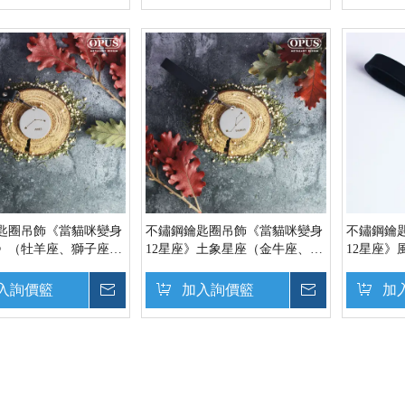
匙圈吊飾《當貓咪變身
不鏽鋼鑰匙圈吊飾《當貓咪變身
不鏽鋼鑰
》（牡羊座、獅子座、
12星座》土象星座（金牛座、處
12星座
金屬圓牌皮飾扣環 時尚
女座和摩羯座）金屬圓牌皮飾扣
秤座和水
PUS東齊金工】
環 時尚配件【OPUS東齊金工】
環 時尚配
入詢價籃
詢價
加入詢價籃
詢價
加