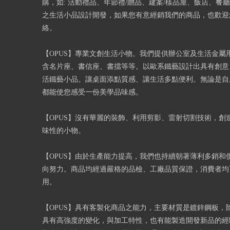
購，如: 活動禮品、年節禮/贈品、建案/樣品屋、飯店、餐
之生活小品設計開發，如果您有意經銷我們的商品，也歡迎
絡。
【OPUS】專業文創生活小物。我們提供辦公室及生活金屬
含名片座、書信座、書擋等等。以歐系鐵藝設計出具有創意
活鐵藝小品。讓桌面添點質感、讓生活多點便利。無論是自
都能使您感受一份美學品味感。
【OPUS】沒有華麗的裝飾、利用剪影、雷射切割技術，創
味性的小物。
【OPUS】由於生產能力提高，我們也持續朝著薄利多銷和
向努力。商品均經過嚴格的品檢、工廠品質保證，消費者均
用。
【OPUS】具有客製化商品之能力，主要材質是鍍鋅鋼板，
具有高強度的變化，與加工特性，也有能製造開發新品的經