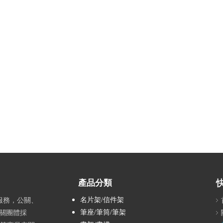
產品分類
名片架/信件架
服務，公關、
筆座/筆筒/筆架
關團體採