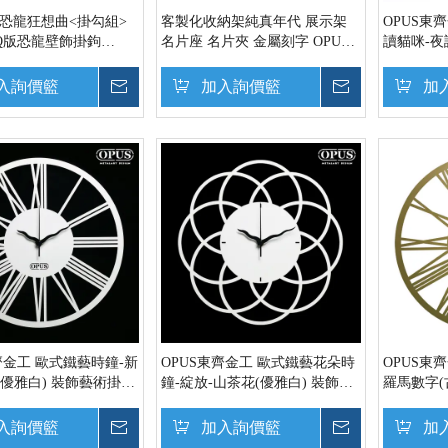
 恐龍狂想曲<掛勾組>
客製化收納架純真年代 展示架
OPUS東
 Q版恐龍壁飾掛鉤
名片座 名片夾 金屬刻字 OPUS
讀貓咪-夜
東齊金工
東齊金工
掛鐘 雷射
rc22B
入詢價籃
詢價
加入詢價籃
詢價
加
齊金工 歐式鐵藝時鐘-新
OPUS東齊金工 歐式鐵藝花朵時
OPUS東
(優雅白) 裝飾藝術掛鐘
鐘-綻放-山茶花(優雅白) 裝飾藝
羅馬數字(
靜音壁掛鐘 CL-Nr14W
術掛鐘 雷射雕刻 靜音壁掛鐘
雷射雕刻 靜
CL-fl16W
入詢價籃
詢價
加入詢價籃
詢價
加