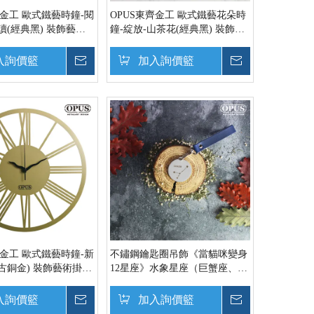
齊金工 歐式鐵藝時鐘-閱
OPUS東齊金工 歐式鐵藝花朵時
讀(經典黑) 裝飾藝術
鐘-綻放-山茶花(經典黑) 裝飾藝
雕刻 靜音壁掛鐘 CL-
術掛鐘 雷射雕刻 靜音壁掛鐘
CL-fl16B
入詢價籃
詢價
加入詢價籃
詢價
齊金工 歐式鐵藝時鐘-新
不鏽鋼鑰匙圈吊飾《當貓咪變身
古銅金) 裝飾藝術掛鐘
12星座》水象星座（巨蟹座、天
音壁掛鐘 CL-Nr14G
蠍座和雙魚座）金屬圓牌皮飾扣
環 時尚配件【OPUS東齊金工】
入詢價籃
詢價
加入詢價籃
詢價