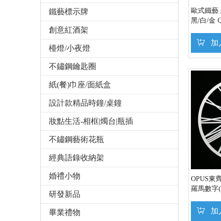
歐式鐵藝
鐵藝標示牌
黑/白/金
創意紅酒架
OPUS 
加
檯燈/小夜燈
不鏽鋼鑰匙圈
紙(餐)巾座/面紙盒
設計款精品時鐘/桌鐘
妝點生活-相框|燭台|瓶插
不鏽鋼藝術花瓶
經典語錄收納架
婚禮小物
OPUS東
羅馬數字
研發新品
雷射雕刻 
加
畢業禮物