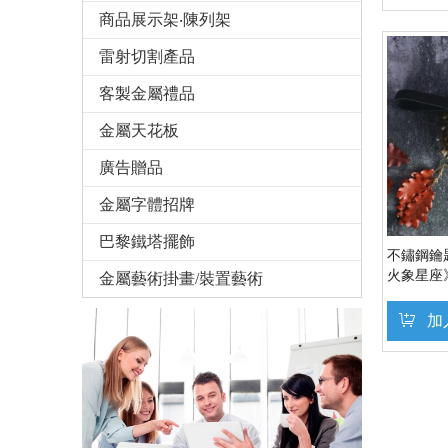
商品展示架‧陳列架
雷射切割產品
客製金屬禮品
金屬天花板
廣告贈品
金屬字體招牌
巴黎鐵塔擺飾
不鏽鋼鑰
火象星座
金屬藝術掛畫/裝置藝術
射手座）
配件【O
加
»