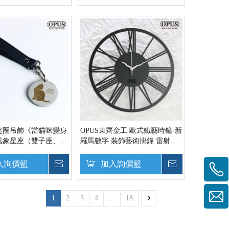
匙圈吊飾《當貓咪變身
OPUS東齊金工 歐式鐵藝時鐘-新
》風象星座（雙子座、天
羅馬數字 裝飾藝術掛鐘 雷射雕
瓶座）金屬圓牌皮飾扣
刻 靜音壁掛鐘 CL-nr14B
件【OPUS東齊金工】
入詢價籃
詢價
加入詢價籃
詢價
1
2
3
4
...
18