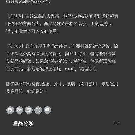
出實用又趣味性的小物。
【OPUS】由於生產能力提高，我們也持續朝著薄利多銷和價
廉物美的方向努力。商品均經過嚴格的品檢、工廠品質保
證，消費者均可以安心使用。
【OPUS】具有客製化商品之能力，主要材質是鍍鋅鋼板，除
了環保之外具有高強度的變化，與加工特性，也有能製造開
發新品的經驗，如果您期待的設計，轉變為一件眾所眾所矚
目的商品，歡迎透過線上客服、email、電話詢問。
除了鐵材其他材質(合金、原木、玻璃...)均可應用，靈活運用
及高品質，歡迎電洽！
產品分類