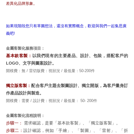
差異化品牌形象。
如果現階段您只有草圖想法，還沒有實際概念，歡迎與我們一起集思廣
義吧!
金屬客製化服務項目：
基本款客製：
以我們現有的主要產品、設計、包裝，搭配客戶的
LOGO、文字與圖案設計。
開模費：無 / 雷切版費：
視狀況
/ 最低量：50-200件
獨立版客製：
配合客戶主題去製圖設計、獨立開版，為客戶量身訂
作產品設計與製造。
開模費：需要 / 設計費：
視狀況
/ 最低量：
50-
200件
金屬客製化流程說明：
步驟一：
需求確認，是要「基本款客製」、「獨立版客製」。
步驟二：
設計確認，例如「手繪」、「製圖」、「雷射」、「折