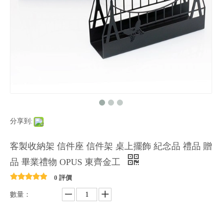
分享到:
客製收納架 信件座 信件架 桌上擺飾 紀念品 禮品 贈
品 畢業禮物 OPUS 東齊金工
0 評價
數量：