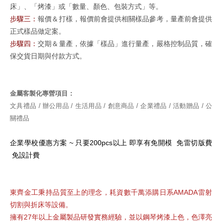
床」、「烤漆」或「數量、顏色、包裝方式」等。
步驟三：
報價＆打樣，報價前會提供相關樣品參考，量產前會提供
正式樣品做定案。
步驟四：
交期＆量產，依據「樣品」進行量產，嚴格控制品質，確
保交貨日期與付款方式。
金屬客製化專營項目：
文具禮品 / 辦公用品 / 生活用品 / 創意商品 / 企業禮品 / 活動贈品 / 公
關禮品
企業學校優惠方案
~ 只要200pcs以上
即享有
免開模 免雷切版費
免設計費
東齊金工秉持品質至上的理念，
耗資數千萬添購日系AMADA雷射
切割與
折床
等設備。
擁有27年以上金屬製品研發實務經驗，並以鋼琴烤漆上色，色澤亮