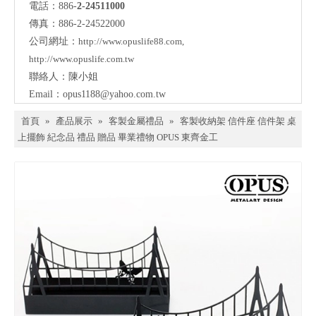
電話：886-
2-24511000
傳真：886-2-24522000
公司網址：
http://www.opuslife88.com
,
http://www.opuslife.com.tw
聯絡人：陳小姐
Email：
opus1188@yahoo.com.tw
首頁
»
產品展示
»
客製金屬禮品
»
客製收納架 信件座 信件架 桌
上擺飾 紀念品 禮品 贈品 畢業禮物 OPUS 東齊金工