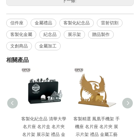
下一條:
信件座
金屬禮品
客製化紀念品
雷射切割
客製化金屬
紀念品
展示架
贈品製作
文創商品
金屬加工
相關產品
客製化紀念品 清華大學
客製精選 鳳凰手機架 手
客製化
名片座 名片盒 名片夾
機座 名片座 名片夾 展
手機名
名片架 展示架 禮品 金
示片架 禮品 金屬工藝
夾 名