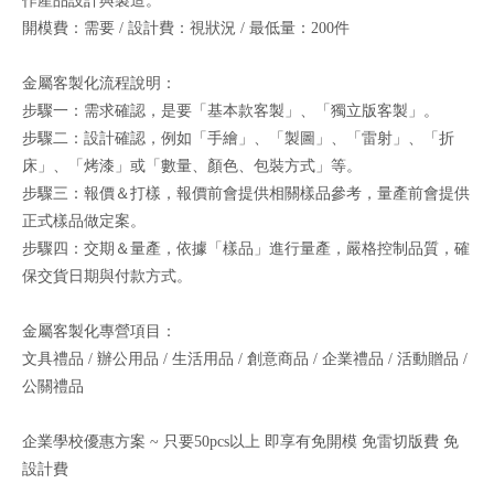
作產品設計與製造。
開模費：需要 / 設計費：視狀況 / 最低量：200件
金屬客製化流程說明：
步驟一：需求確認，是要「基本款客製」、「獨立版客製」。
步驟二：設計確認，例如「手繪」、「製圖」、「雷射」、「折
床」、「烤漆」或「數量、顏色、包裝方式」等。
步驟三：報價＆打樣，報價前會提供相關樣品參考，量產前會提供
正式樣品做定案。
步驟四：交期＆量產，依據「樣品」進行量產，嚴格控制品質，確
保交貨日期與付款方式。
金屬客製化專營項目：
文具禮品 / 辦公用品 / 生活用品 / 創意商品 / 企業禮品 / 活動贈品 /
公關禮品
企業學校優惠方案 ~ 只要50pcs以上 即享有免開模 免雷切版費 免
設計費