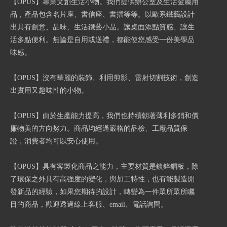
【OPUS】專業文創生活小物。我們提供辦公室及生活金屬用
品，產品包含名片座、書信座、書擋等等。以歐系鐵藝設計
出具有創意、品味、生活鐵藝小品。讓桌面添點質感、讓生
活多點便利。無論是自用或送禮，都能使您感受一份美學品
味感。
【OPUS】沒有華麗的裝飾、利用剪影、雷射切割技術，創造
出實用又趣味性的小物。
【OPUS】由於生產能力提高，我們也持續朝著薄利多銷和價
廉物美的方向努力。商品均經過嚴格的品檢、工廠品質保
證，消費者均可以安心使用。
【OPUS】具有客製化商品之能力，主要材質是鍍鋅鋼板，除
了環保之外具有高強度的變化，與加工特性，也有能製造開
發新品的經驗，如果您期待的設計，轉變為一件眾所眾所矚
目的商品，歡迎透過線上客服、email、電話詢問。