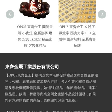
OPUS 東齊金工 圓管雷
OPUS 東齊金工 立體字
雷射切
雕 小夜燈 金屬割字 燈
鐵殼字 壓克力字 LED立
飾 燈具 床頭燈 精品家
體字 雷射切割 金屬廣告
飾 客製化精品
招牌
東齊金屬工業股份有限公司
【OPUS東齊金工】提供企業界活動促銷禮品之整合性企劃服
務，公關、異業結盟資源整合行銷、各大企業相關禮贈品團
購及學校機關團體採購，如: 活動禮品、年節禮/贈品、建案/
樣品屋、飯店、餐廳等商業空間之生活小品設計開發，如果
您有意經銷我們的商品，也歡迎您與我們連絡。