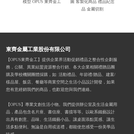
模型 OPUS 東齊金工
圖 客製化商品 禮品紀念
臥房掛
品 金屬切割
鐵藝 
象畫 
東齊金屬工業股份有限公司
【OPUS東齊金工】提供企業界活動促銷禮品之整合性企劃服
務，公關、異業結盟資源整合行銷、各大企業相關禮贈品團
購及學校機關團體採購，如: 活動禮品、年節禮/贈品、建案/
樣品屋、飯店、餐廳等商業空間之生活小品設計開發，如果
您有意經銷我們的商品，也歡迎您與我們連絡。
【OPUS】專業文創生活小物。我們提供辦公室及生活金屬用
品，產品包含名片座、書信座、書擋等等。以歐系鐵藝設計
出具有創意、品味、生活鐵藝小品。讓桌面添點質感、讓生
活多點便利。無論是自用或送禮，都能使您感受一份美學品