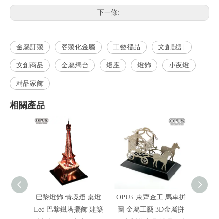
下一條:
金屬訂製
客製化金屬
工藝禮品
文創設計
文創商品
金屬燭台
燈座
燈飾
小夜燈
精品家飾
相關產品
巴黎燈飾 情境燈 桌燈
OPUS 東齊金工 馬車拼
OPU
Led 巴黎鐵塔擺飾 建築
圖 金屬工藝 3D金屬拼
術掛畫