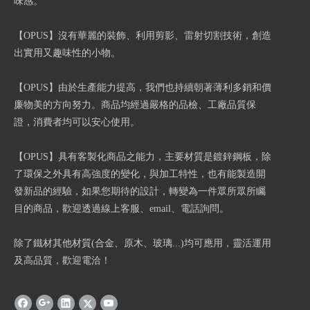
味感。
【OPUS】沒有華麗的裝飾、利用剪影、雷射切割技術，創造
出實用又趣味性的小物。
【OPUS】由於生產能力提高，我們也持續朝著薄利多銷和價
廉物美的方向努力。商品均經過嚴格的品檢、工廠品質保
證，消費者均可以安心使用。
【OPUS】具有客製化商品之能力，主要材質是鍍鋅鋼板，除
了環保之外具有高強度的變化，與加工特性，也有能製造開
發新品的經驗，如果您期待的設計，轉變為一件眾所眾所矚
目的商品，歡迎透過線上客服、email、電話詢問。
除了鐵材其他材質(合金、原木、玻璃...)均可應用，靈活運用
及高品質，歡迎電洽！