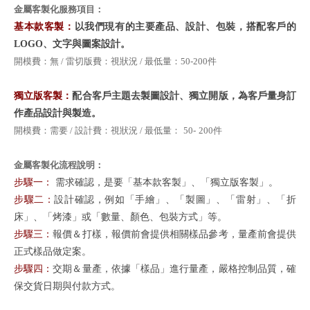
金屬客製化服務項目：
基本款客製：
以我們現有的主要產品、設計、包裝，搭配客戶的
LOGO、文字與圖案設計。
開模費：無 / 雷切版費：視狀況 / 最低量：50-200件
獨立版客製：
配合客戶主題去製圖設計、獨立開版，為客戶量身訂
作產品設計與製造。
開模費：需要 / 設計費：視狀況 / 最低量：
50-
200件
金屬客製化流程說明：
步驟一：
需求確認，是要「基本款客製」、「獨立版客製」。
步驟二：
設計確認，例如「手繪」、「製圖」、「雷射」、「折
床」、「烤漆」或「數量、顏色、包裝方式」等。
步驟三：
報價＆打樣，報價前會提供相關樣品參考，量產前會提供
正式樣品做定案。
步驟四：
交期＆量產，依據「樣品」進行量產，嚴格控制品質，確
保交貨日期與付款方式。